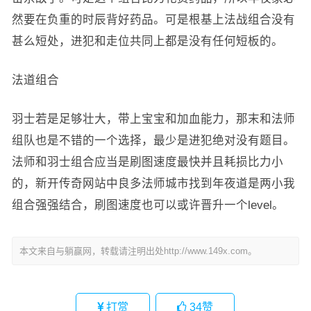
然要在负重的时辰背好药品。可是根基上法战组合没有
甚么短处，进犯和走位共同上都是没有任何短板的。
法道组合
羽士若是足够壮大，带上宝宝和加血能力，那末和法师
组队也是不错的一个选择，最少是进犯绝对没有题目。
法师和羽士组合应当是刷图速度最快并且耗损比力小
的，新开传奇网站中良多法师城市找到年夜道是两小我
组合强强结合，刷图速度也可以或许晋升一个level。
本文来自与躺赢网，转载请注明出处http://www.149x.com。
打赏
34
赞