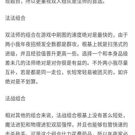
现题目，所以更重视双人组队是法师的首选。
法法组合
双法师的组合在游戏中刷图的速度绝对是最快的，由于
两小我年夜招频发全数都是群攻，根基上就是扫荡式的
进级，并且经验值晋升更高一些。选择一个和本身品级
差未几的法师绝对是对你很是有益的。不外两小我尽量
互补，若是都是同一走位，长短常轻易被团灭的，如许
绝对是不划算。
法战组合
相对其他的组合来说，法战组合根基上没有甚么短处，
魔法进犯和物理进犯双层强悍，并且也能够包管快速的
击杀敌手。可是这个组合比力花费药品，所以年夜家必