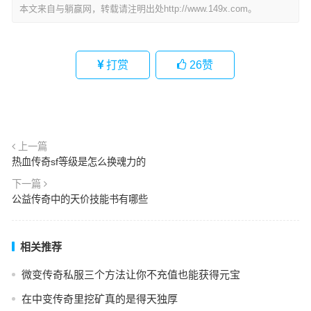
本文来自与躺赢网，转载请注明出处http://www.149x.com。
打赏
26
赞
上一篇
热血传奇sf等级是怎么换魂力的
下一篇
公益传奇中的天价技能书有哪些
相关推荐
微变传奇私服三个方法让你不充值也能获得元宝
在中变传奇里挖矿真的是得天独厚